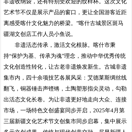
非遗收纳袋，还有特别受欢迎的纹样杯。这次文化
艺术节不仅是展示产品的窗口，更让全国游客近距
离感受喀什文化魅力的桥梁。”喀什古城景区斑马
疆湖文创店工作人员小鱼说。
非遗活态传承，激活文化根脉。喀什市秉
持“保护为基、传承为魂”理念，推动中华优秀传统
文化创造性转化，让古老非遗焕发新生。古城非遗
集市内，四十余项技艺各展风采：艾德莱斯绸丝线
翻飞，铜器锤击声铿锵，土陶塑形指尖灵动，勾勒
出活态文化长卷。为让非遗更好地走向大众、连接
市场，一场特色文创盛宴同步开启，2025年4月第
三届新疆文化艺术节文创集市同步启幕，集中展示