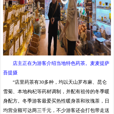
店主正在为游客介绍当地特色药茶。麦麦提萨
吾提摄
“店里药茶有30多种，均以天山罗布麻、昆仑
雪菊、本地枸杞等药材调制，并配有祖传的冬季暖
身配方。冬季游客最爱买热性暖身茶和玫瑰茶，日
均营业额可达两三千元，不少游客还会打包带走送