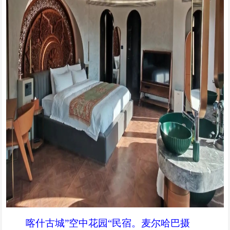
喀什古城”空中花园“民宿。麦尔哈巴摄