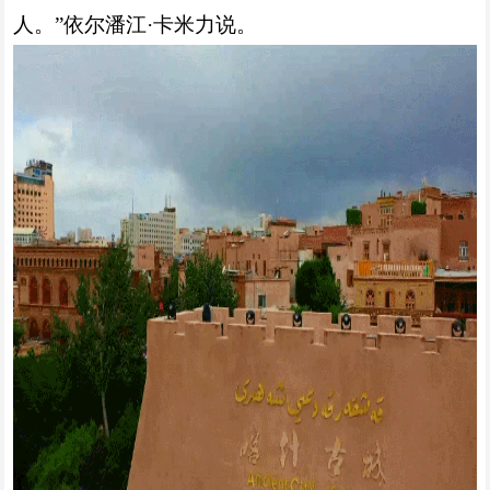
人。”依尔潘江·卡米力说。