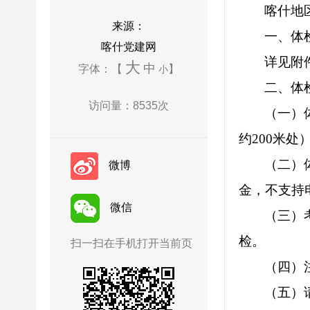
喀什地
来源：
一、体
喀什党建网
详见附
大
中
字体：【
】
小
二、体
访问量：
8535
次
（一）
约200米处
（二）
微博
金，不支持
微信
（三）
检。
扫一扫在手机打开当前页
（四）
（五）