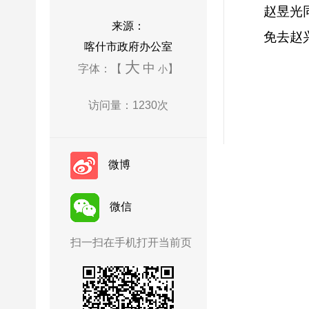
赵昱光
来源：
免去赵
喀什市政府办公室
大
中
字体：【
】
小
访问量：
1230
次
微博
微信
扫一扫在手机打开当前页