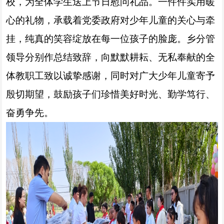
校，为全体学生送上节日慰问礼品。一件件实用暖
心的礼物，承载着党委政府对少年儿童的关心与牵
挂，纯真的笑容绽放在每一位孩子的脸庞。乡分管
领导分别作总结致辞，向默默耕耘、无私奉献的全
体教职工致以诚挚感谢，同时对广大少年儿童寄予
殷切期望，鼓励孩子们珍惜美好时光、勤学笃行、
奋勇争先。