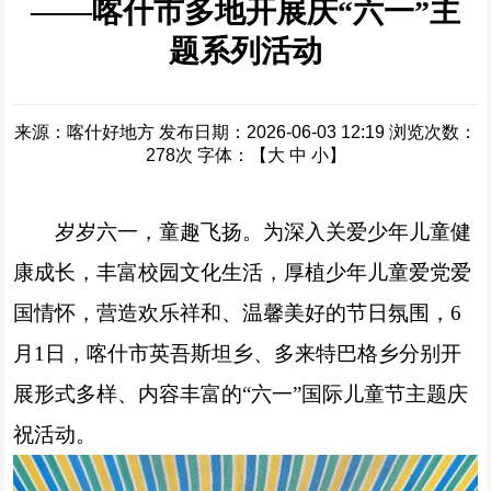
——喀什市多地开展庆“六一”主
题系列活动
来源：喀什好地方
发布日期：2026-06-03 12:19
浏览次数：
278
次
字体：【
大
中
小
】
岁岁六一，童趣飞扬。为深入关爱少年儿童健
康成长，丰富校园文化生活，厚植少年儿童爱党爱
国情怀，营造欢乐祥和、温馨美好的节日氛围，6
月1日，喀什市英吾斯坦乡、多来特巴格乡分别开
展形式多样、内容丰富的“六一”国际儿童节主题庆
祝活动。